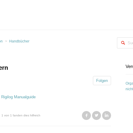
on
Handbücher
Ver
ern
Folgen
Orga
nich
:
Rigilog Manualguide
Facebook
Twitter
LinkedIn
1 von 1 fanden dies hilfreich